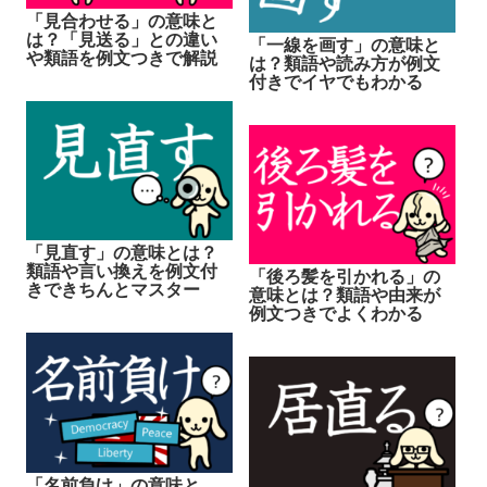
「見合わせる」の意味と
は？「見送る」との違い
「一線を画す」の意味と
や類語を例文つきで解説
は？類語や読み方が例文
付きでイヤでもわかる
「見直す」の意味とは？
類語や言い換えを例文付
「後ろ髪を引かれる」の
きできちんとマスター
意味とは？類語や由来が
例文つきでよくわかる
「名前負け」の意味と