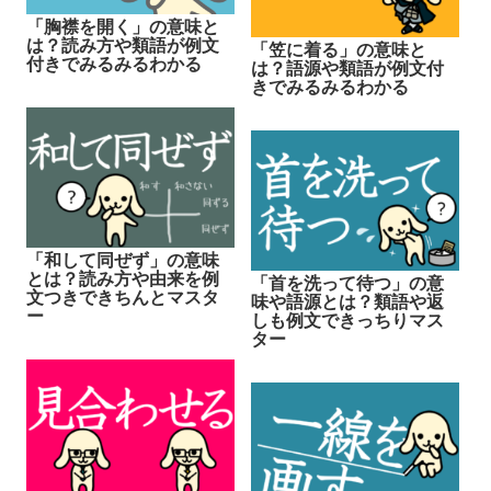
「胸襟を開く」の意味と
は？読み方や類語が例文
「笠に着る」の意味と
付きでみるみるわかる
は？語源や類語が例文付
きでみるみるわかる
「和して同ぜず」の意味
とは？読み方や由来を例
「首を洗って待つ」の意
文つきできちんとマスタ
味や語源とは？類語や返
ー
しも例文できっちりマス
ター