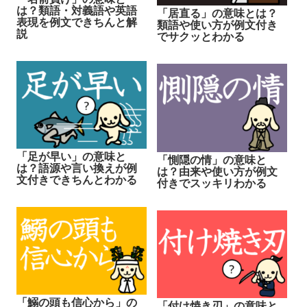
は？類語・対義語や英語
「居直る」の意味とは？
表現を例文できちんと解
類語や使い方が例文付き
説
でサクッとわかる
「足が早い」の意味と
「惻隠の情」の意味と
は？語源や言い換えが例
は？由来や使い方が例文
文付きできちんとわかる
付きでスッキリわかる
「鰯の頭も信心から」の
「付け焼き刃」の意味と