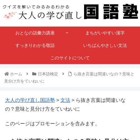
おとなの語彙力講座
まちがいやすい漢字
すっきりわかる敬語
いちばんやさしい文法
このサイトについて
ホーム
日本語検定
ら抜き言葉は間違いなの？意味と
見分け方をていねいに
大人の学び直し国語塾
>
文法
>
ら抜き言葉は間違いな
の？意味と見分け方をていねいに
このページはプロモーションを含みます。