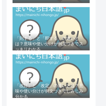
「則する」と「即する」の違いと
は？意味や使い分けが例文つきでス
ッキリわかる
「改訂」と「改定」の違いとは？意
味や使い分けが例文つきでしみじみ
分かる