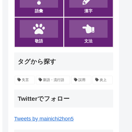
語彙
漢字
敬語
文法
タグから探す
失言
新語・流行語
誤用
炎上
Twitterでフォロー
Tweets by mainichi2hon5