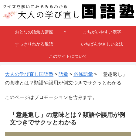
おとなの語彙力講座
まちがいやすい漢字
すっきりわかる敬語
いちばんやさしい文法
このサイトについて
大人の学び直し国語塾
>
語彙
>
必修語彙
>
「意趣返し」
の意味とは？類語や誤用が例文つきでサクッとわかる
このページはプロモーションを含みます。
「意趣返し」の意味とは？類語や誤用が例
文つきでサクッとわかる