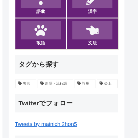
語彙
漢字
敬語
文法
タグから探す
失言
新語・流行語
誤用
炎上
Twitterでフォロー
Tweets by mainichi2hon5