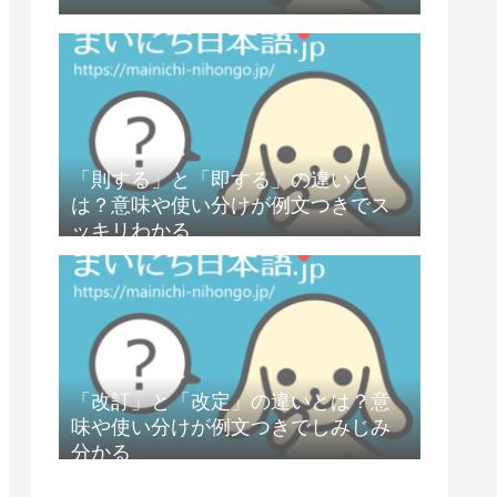
「則する」と「即する」の違いと
は？意味や使い分けが例文つきでス
ッキリわかる
「改訂」と「改定」の違いとは？意
味や使い分けが例文つきでしみじみ
分かる