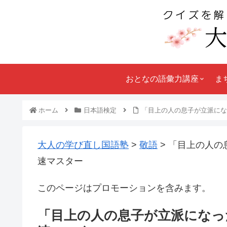
おとなの語彙力講座
ま
ホーム
日本語検定
「目上の人の息子が立派にな
大人の学び直し国語塾
>
敬語
>
「目上の人の
速マスター
このページはプロモーションを含みます。
「目上の人の息子が立派になっ