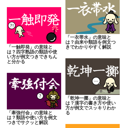
「一衣帯水」の意味と
は？由来や類語を例文つ
きでわかりやすく解説
「一触即発」の意味と
は？四字熟語の類語や使
い方が例文つきできちん
と分かる
「乾坤一擲」の意味と
は？漢字の書き方や使い
方が例文でスッキリわか
る
「牽強付会」の意味と
は？類語や使い方を例文
つきでサクッと解説