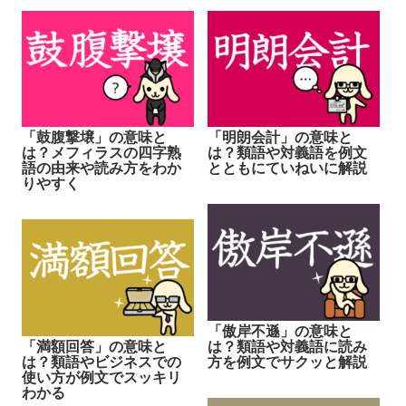
「鼓腹撃壌」の意味と
「明朗会計」の意味と
は？メフィラスの四字熟
は？類語や対義語を例文
語の由来や読み方をわか
とともにていねいに解説
りやすく
「傲岸不遜」の意味と
「満額回答」の意味と
は？類語や対義語に読み
は？類語やビジネスでの
方を例文でサクッと解説
使い方が例文でスッキリ
わかる