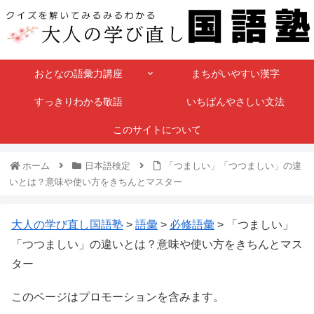
おとなの語彙力講座
まちがいやすい漢字
すっきりわかる敬語
いちばんやさしい文法
このサイトについて
ホーム
日本語検定
「つましい」「つつましい」の違
いとは？意味や使い方をきちんとマスター
大人の学び直し国語塾
>
語彙
>
必修語彙
>
「つましい」
「つつましい」の違いとは？意味や使い方をきちんとマス
ター
このページはプロモーションを含みます。