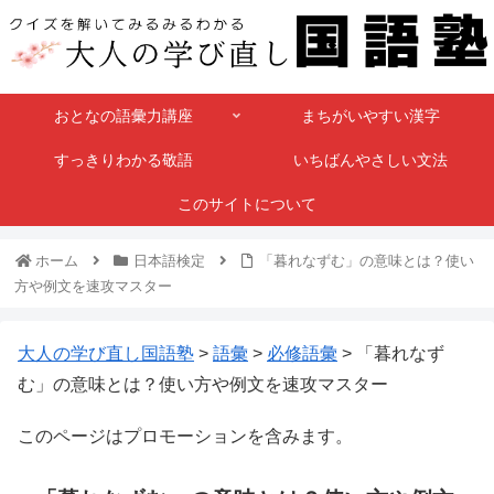
おとなの語彙力講座
まちがいやすい漢字
すっきりわかる敬語
いちばんやさしい文法
このサイトについて
ホーム
日本語検定
「暮れなずむ」の意味とは？使い
方や例文を速攻マスター
大人の学び直し国語塾
>
語彙
>
必修語彙
>
「暮れなず
む」の意味とは？使い方や例文を速攻マスター
このページはプロモーションを含みます。